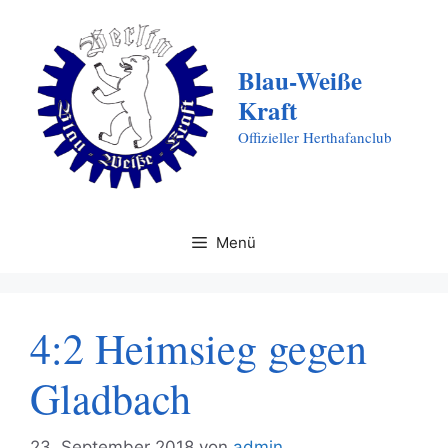
Zum
Inhalt
springen
Blau-Weiße
Kraft
Offizieller Herthafanclub
Menü
4:2 Heimsieg gegen
Gladbach
23. September 2018
von
admin