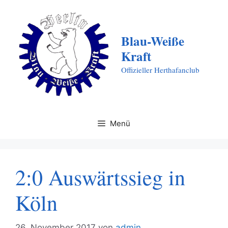
Zum
Inhalt
springen
Blau-Weiße
Kraft
Offizieller Herthafanclub
Menü
2:0 Auswärtssieg in
Köln
26. November 2017
von
admin